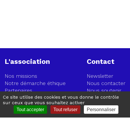
L'association
Contact
Nos missions
Newsletter
Ouvrir
Notre démarche éthique
Nous contacter
la
Partenaires
Nous soutenir
page
Ce site utilise des cookies et vous donne le contrôle
Notre expertise
Recrutement
d'inscr
sur ceux que vous souhaitez activer
à
Presse
Tout accepter
Tout refuser
Personnaliser
la
Newsle
Communiqués de presse