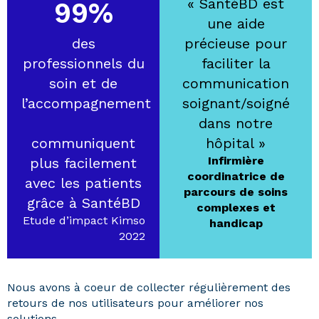
« SantéBD est
99%
une aide
des
précieuse pour
professionnels du
faciliter la
soin et de
communication
l’accompagnement
soignant/soigné
dans notre
communiquent
hôpital »
Infirmière
plus facilement
coordinatrice de
avec les patients
parcours de soins
grâce à SantéBD
complexes et
Etude d’impact Kimso
handicap
2022
Nous avons à coeur de collecter régulièrement des
retours de nos utilisateurs pour améliorer nos
solutions.