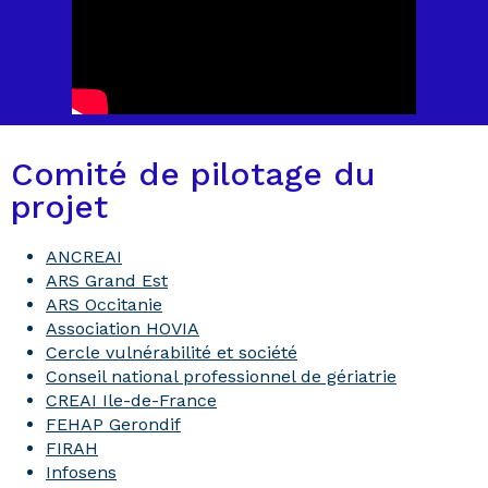
Comité de pilotage du
projet
ANCREAI
ARS Grand Est
ARS Occitanie
Association HOVIA
Cercle vulnérabilité et société
Conseil national professionnel de gériatrie
CREAI Ile-de-France
FEHAP Gerondif
FIRAH
Infosens