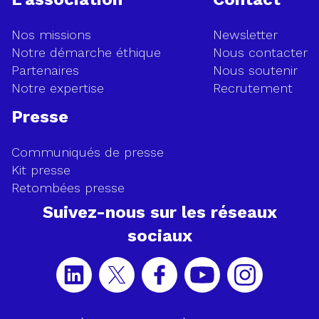
Ouvrir
Nos missions
Newsletter
la
Notre démarche éthique
Nous contacter
page
Partenaires
Nous soutenir
d'inscr
Notre expertise
Recrutement
à
Presse
la
Newsle
Communiqués de presse
Kit presse
Retombées presse
Suivez-nous sur les réseaux
sociaux